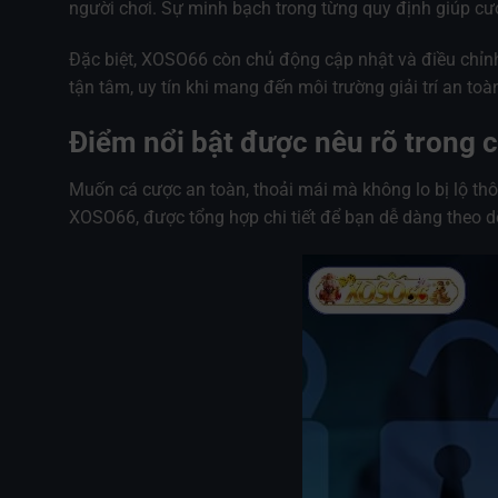
người chơi. Sự minh bạch trong từng quy định giúp cượ
Đặc biệt, XOSO66 còn chủ động cập nhật và điều chỉ
tận tâm, uy tín khi mang đến môi trường giải trí an toàn
Điểm nổi bật được nêu rõ trong
Muốn cá cược an toàn, thoải mái mà không lo bị lộ thô
XOSO66, được tổng hợp chi tiết để bạn dễ dàng theo d