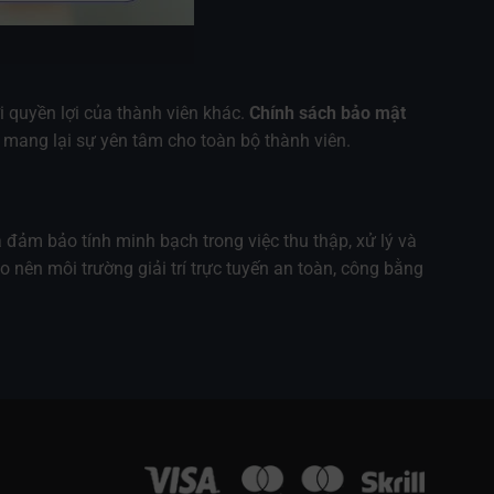
 quyền lợi của thành viên khác.
Chính sách bảo mật
mang lại sự yên tâm cho toàn bộ thành viên.
đảm bảo tính minh bạch trong việc thu thập, xử lý và
 nên môi trường giải trí trực tuyến an toàn, công bằng