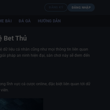
ĐĂNG KÝ
ĐĂNG NHẬP
E BÀI
ĐÁ GÀ
HƯỚNG DẪN
 Bet Thủ
ệ dữ liệu cá nhân cũng như mọi thông tin liên quan
giải pháp an ninh hiện đại, sân chơi này sẽ đem đến
ng lĩnh vực cá cược online, đặc biệt liên quan tới dữ
 viên.