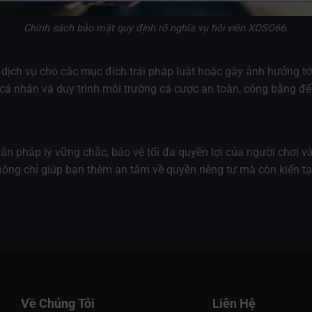
Chính sách bảo mật quy định rõ nghĩa vụ hội viên XOSO66.
dịch vụ cho các mục đích trái pháp luật hoặc gây ảnh hưởng tới
á nhân và duy trình môi trường cá cược an toàn, công bằng để 
pháp lý vững chắc, bảo vệ tối đa quyền lợi của người chơi và 
hông chỉ giúp bạn thêm an tâm về quyền riêng tư mà còn kiến tạo
Về Chúng Tôi
Liên Hệ