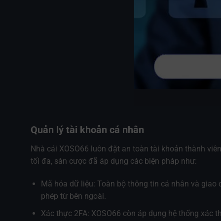
Quản lý tài khoản cá nhân
Nhà cái XOSO66 luôn đặt an toàn tài khoản thành viên
tối đa, sàn cược đã áp dụng các biện pháp như:
Mã hóa dữ liệu: Toàn bộ thông tin cá nhân và giao 
phép từ bên ngoài.
Xác thực 2FA: XOSO66 còn áp dụng hệ thống xác thự