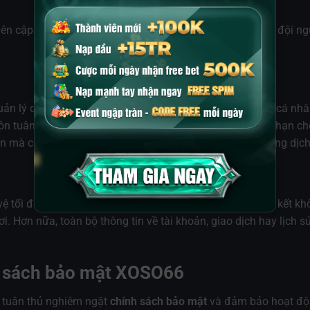
n cập nhật, kiểm tra và vá các lỗ hổng bảo mật. Nhờ có đội ngũ
n lý dữ liệu nghiêm ngặt nhằm đảm bảo mọi thông tin cá nhân 
n tuân thủ chặt chẽ các quy định pháp luật về bảo mật, hạn chế 
in mà còn khẳng định uy tín, giúp bet thủ an tâm tận hưởng dịch
i đa quyền riêng tư của hội viên. Chúng tôi luôn cam kết không
i. Hơn nữa, toàn bộ thông tin về tài khoản, giao dịch hay lịch
nh sách bảo mật XOSO66
n tuân thủ nghiêm ngặt
chính sách bảo mật
và đảm bảo hoạt độn