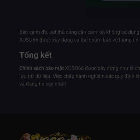
Bên cạnh đó, bet thủ cũng cần cam kết không sử dụng 
XOSO66 được xây dựng cụ thể nhằm bảo vệ thông tin c
Tổng kết
Chính sách bảo mật
XOSO66 được xây dựng như lá chắn 
lưu trữ dữ liệu. Việc chấp hành nghiêm các quy định k
và đáng tin cậy nhất!